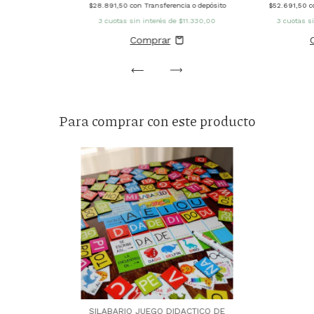
$28.891,50
con
Transferencia o depósito
$52.691,50
c
3
cuotas sin interés de
$11.330,00
3
cuotas s
Para comprar con este producto
SILABARIO JUEGO DIDACTICO DE