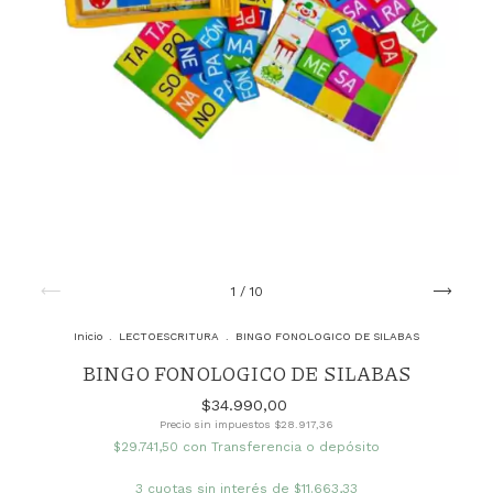
1
/
10
Inicio
.
LECTOESCRITURA
.
BINGO FONOLOGICO DE SILABAS
BINGO FONOLOGICO DE SILABAS
$34.990,00
Precio sin impuestos
$28.917,36
$29.741,50
con
Transferencia o depósito
3
cuotas sin interés de
$11.663,33