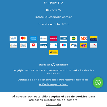
541150104570
1150104570
info@juguetopolis.com.ar
Scalabrini Ortiz 2700
Copyright JUGUETOPOLIS - 27242055085 - 2026. Todos los derechos
reservados.
Defensa de las y los consumidores. Para reclamos
ingresá acá.
Botón de arrepentimiento
Al navegar por este sitio
aceptás el uso de cookies
para
agilizar tu experiencia de compra.
Entendido