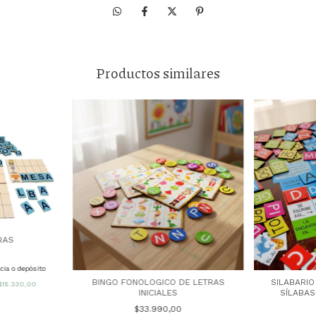
Productos similares
RAS
0
cia o depósito
BINGO FONOLOGICO DE LETRAS
SILABARIO
$15.330,00
INICIALES
SÍLABAS
$33.990,00