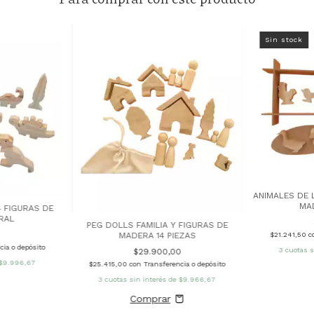
Sin stock
ANIMALES DE 
MA
 FIGURAS DE
RAL
PEG DOLLS FAMILIA Y FIGURAS DE
0
MADERA 14 PIEZAS
$21.241,50
c
cia o depósito
3
cuotas s
$29.900,00
$9.996,67
$25.415,00
con
Transferencia o depósito
3
cuotas sin interés de
$9.966,67