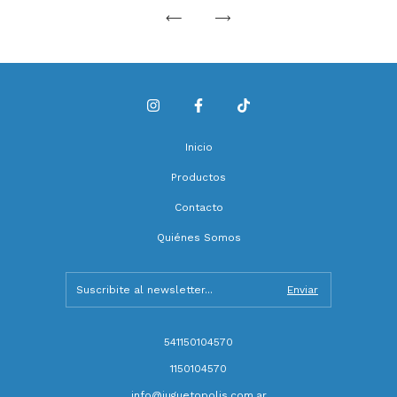
Inicio
Productos
Contacto
Quiénes Somos
541150104570
1150104570
info@juguetopolis.com.ar