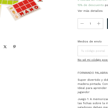
15% de descuento
pa
Ver más detalles
Entregas para el CP:
Medios de envío
No sé mi código pos
FORMANDO PALABRAS
Super divertido y di
madera pintada. Cont
Ideal para aprender l
jugando!
Juego 1: A memorizar
las fichas sobre la 
jugadores deben mem