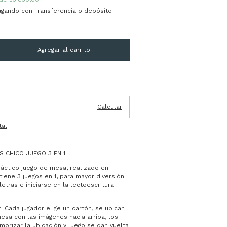
gando con Transferencia o depósito
Cambiar CP
Calcular
tal
 CHICO JUEGO 3 EN 1
dáctico juego de mesa, realizado en
iene 3 juegos en 1, para mayor diversión!
etras e iniciarse en la lectoescritura
! Cada jugador elige un cartón, se ubican
mesa con las imágenes hacia arriba, los
orizar la ubicación y luego se dan vuelta