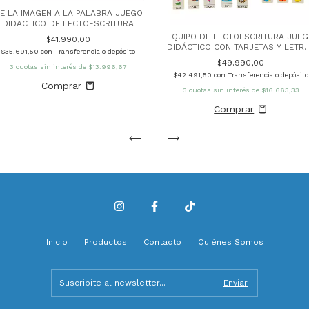
E LA IMAGEN A LA PALABRA JUEGO
DIDACTICO DE LECTOESCRITURA
EQUIPO DE LECTOESCRITURA JUE
$41.990,00
DIDÁCTICO CON TARJETAS Y LETR
$35.691,50
con
Transferencia o depósito
DE MADERA
$49.990,00
3
cuotas sin interés de
$13.996,67
$42.491,50
con
Transferencia o depósito
3
cuotas sin interés de
$16.663,33
Inicio
Productos
Contacto
Quiénes Somos