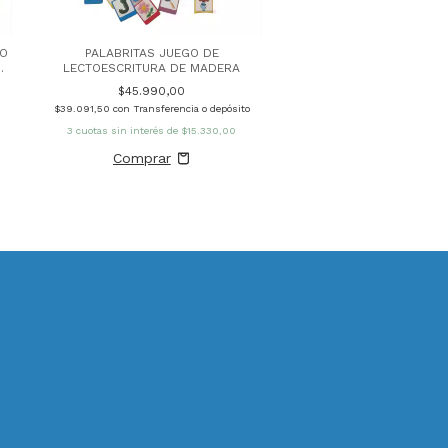
$45.990,00
$39.091,50
con
Transferencia
GO
PALABRITAS JUEGO DE
3
cuotas sin interés de
$1
AS
LECTOESCRITURA DE MADERA
$45.990,00
$39.091,50
con
Transferencia o depósito
3
cuotas sin interés de
$15.330,00