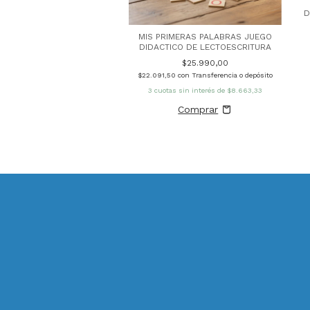
$14.990,00
D
0
con
Transferencia o depósito
MIS PRIMERAS PALABRAS JUEGO
s sin interés de
$4.996,67
DIDACTICO DE LECTOESCRITURA
$25.990,00
$22.091,50
con
Transferencia o depósito
3
cuotas sin interés de
$8.663,33