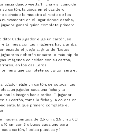
or inicia dando vuelta 1 ficha y si coincide
su cartón, la ubica en el casillero
no coincide la muestra al resto de los
ca nuevamente en el lugar donde estaba,
 jugador. ganará quien complete primero
pidito! Cada jugador elige un cartón, se
bre la mesa con las imágenes hacia arriba.
omenzado el juego al grito de "Listos,
s jugadores deberán separar lo más rápido
uyas imágenes coincidan con su cartón,
errores, en los casilleros
l primero que complete su cartón será el
a jugador elige un cartón, se colocan las
olsa, un jugador saca una ficha y la
 con la imagen hacia arriba. El jugador
en su cartón, toma la ficha y la coloca en
ondiente. El que primero complete el
or.
e madera pintada de 2,5 cm x 2,5 cm x 0,3
 x 10 cm con 3 dibujos cada uno para
cada cartón, 1 bolsa plástica y 1