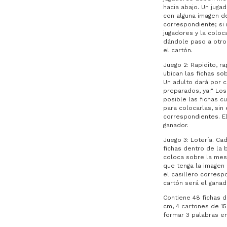
hacia abajo. Un jugad
con alguna imagen de 
correspondiente; si 
jugadores y la colo
dándole paso a otro
el cartón.
Juego 2: Rapidito, ra
ubican las fichas so
Un adulto dará por c
preparados, ya!" Lo
posible las fichas c
para colocarlas, sin 
correspondientes. E
ganador.
Juego 3: Lotería. Cad
fichas dentro de la b
coloca sobre la mesa
que tenga la imagen 
el casillero corresp
cartón será el ganad
Contiene 48 fichas d
cm, 4 cartones de 15
formar 3 palabras en 