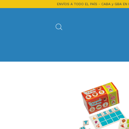
ENVÍOS A TODO EL PAÍS - CABA y GBA EN EL DÍA
15