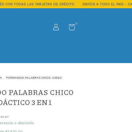
S LAS TARJETAS DE CRÉDITO
ENVÍOS A TODO EL PAÍS - CABA y GBA EN 
0
A
.
FORMANDO PALABRAS CHICO JUEGO
O PALABRAS CHICO
ÁCTICO 3 EN 1
495,87
erencia o depósito
 de
$3.830,00