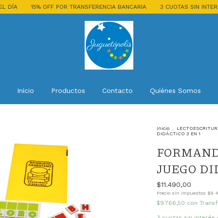
% OFF POR TRANSFERENCIA BANCARIA
3 CUOTAS SIN INTERÉS CON TODA
Inicio
Productos
Contacto
Quiénes Somos
Inicio
.
LECTOESCRITUR
DIDÁCTICO 3 EN 1
FORMAND
JUEGO DID
$11.490,00
Precio sin impuestos
$9.
$9.766,50
con
Transf
3
cuotas sin interés