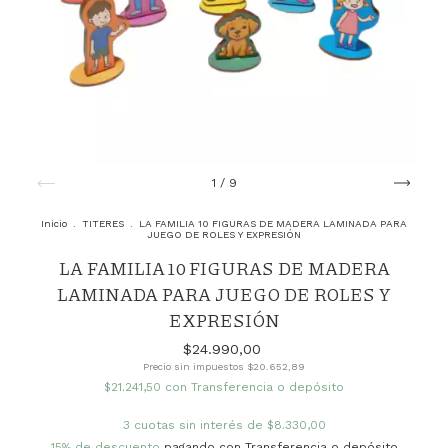
1
/
9
Inicio
.
TITERES
.
LA FAMILIA 10 FIGURAS DE MADERA LAMINADA PARA
JUEGO DE ROLES Y EXPRESIÓN
LA FAMILIA 10 FIGURAS DE MADERA
LAMINADA PARA JUEGO DE ROLES Y
EXPRESIÓN
$24.990,00
Precio sin impuestos
$20.652,89
$21.241,50
con
Transferencia o depósito
3
cuotas sin interés de
$8.330,00
15% de descuento
pagando con Transferencia o depósito