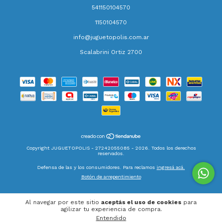
541150104570
1150104570
info@juguetopolis.com.ar
Scalabrini Ortiz 2700
Copyright JUGUETOPOLIS - 27242055085 - 2026. Todos los derechos
reservados.
Defensa de las y los consumidores. Para reclamos
ingresá acá.
Botón de arrepentimiento
Al navegar por este sitio
aceptás el uso de cookies
para
agilizar tu experiencia de compra.
Entendido