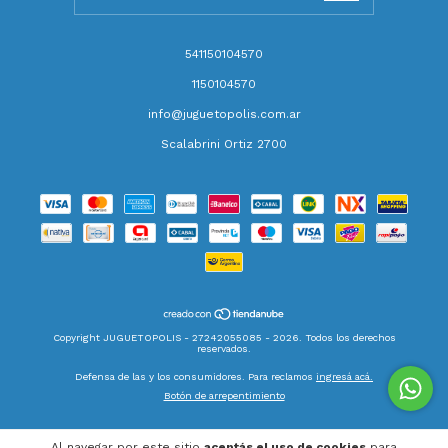
541150104570
1150104570
info@juguetopolis.com.ar
Scalabrini Ortiz 2700
Copyright JUGUETOPOLIS - 27242055085 - 2026. Todos los derechos
reservados.
Defensa de las y los consumidores. Para reclamos
ingresá acá.
Botón de arrepentimiento
Al navegar por este sitio
aceptás el uso de cookies
para