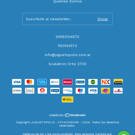
Quiénes Somos
541150104570
1150104570
info@juguetopolis.com.ar
Scalabrini Ortiz 2700
Copyright JUGUETOPOLIS - 27242055085 - 2026. Todos los derechos
reservados.
Defensa de las y los consumidores. Para reclamos
ingresá acá.